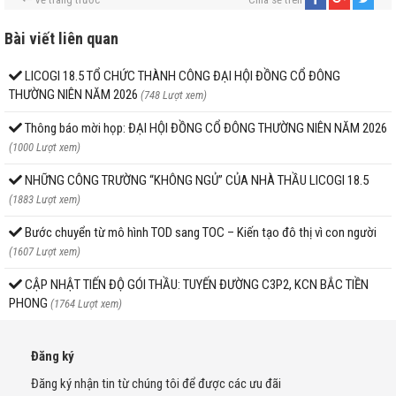
Bài viết liên quan
LICOGI 18.5 TỔ CHỨC THÀNH CÔNG ĐẠI HỘI ĐỒNG CỔ ĐÔNG
THƯỜNG NIÊN NĂM 2026
(748 Lượt xem)
Thông báo mời họp: ĐẠI HỘI ĐỒNG CỔ ĐÔNG THƯỜNG NIÊN NĂM 2026
(1000 Lượt xem)
NHỮNG CÔNG TRƯỜNG “KHÔNG NGỦ” CỦA NHÀ THẦU LICOGI 18.5
(1883 Lượt xem)
Bước chuyển từ mô hình TOD sang TOC – Kiến tạo đô thị vì con người
(1607 Lượt xem)
CẬP NHẬT TIẾN ĐỘ GÓI THẦU: TUYẾN ĐƯỜNG C3P2, KCN BẮC TIỀN
PHONG
(1764 Lượt xem)
Đăng ký
Đăng ký nhận tin từ chúng tôi để được các ưu đãi